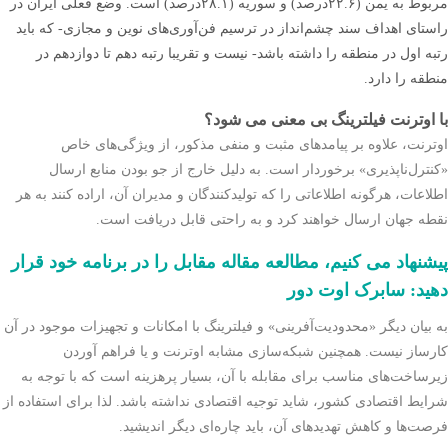
مربوط به یمن (٢٢.۶درصد) و سوریه (٢٨.١درصد) است. وضع فعلی ایران در
راستای اهداف سند چشم‌انداز در ترسیم فن‌آوری‌های نوین و مجازی- که باید
رتبه اول در منطقه را داشته باشد- نیست و تقریبا رتبه دهم تا دوازدهم در
منطقه را دارد.
با اوترنت فیلترینگ بی معنی می شود؟
اوترنت، علاوه بر پیامدهای مثبت و منفی مذکور، از ویژگی‌های خاص
«کنترل‌ناپذیری» برخوردار است. به دلیل خارج از جو بودن منابع ارسال
اطلاعات، هرگونه اطلاعاتی را که تولیدکنندگان و مدیران آن، اراده کنند به هر
نقطه جهان ارسال خواهند کرد و به راحتی قابل دریافت است.
پیشنهاد می کنیم، مطالعه مقاله مقابل را در برنامه خود قرار
دهید: سابرک اوت دور
به بیان دیگر «محدودیت‌آفرینی» و فیلترینگ با امکانات و تجهیزات موجود در آن
کارساز نیست. همچنین شبکه‌سازی مشابه اوترنت و یا فراهم آوردن
زیرساخت‌های مناسب برای مقابله با آن، بسیار پرهزینه است که با توجه به
شرایط اقتصادی کشور، شاید توجیه اقتصادی نداشته باشد. لذا برای استفاده از
فرصت‌ها و کاهش تهدیدهای آن، باید چاره‌ای دیگر اندیشید.