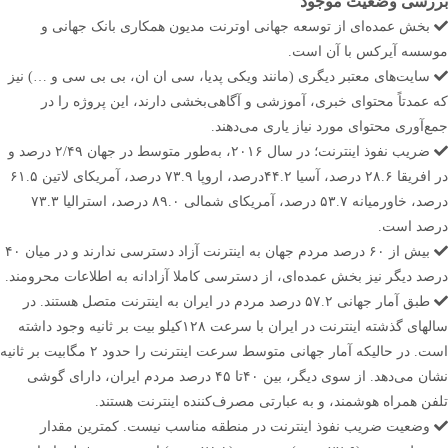
بررسی وضعیت موجود
بخش عمده‌ای از توسعه جهانی اوترنت مدیون همکاری بانک جهانی و
موسسه آیرکس با آن است.
سایت‌های معتبر دیگری (مانند ویکی پدیا، سی ان ان، بی بی سی و …) نیز
که عمدتاً محتوای خبری، آموزشی و آگاهی‌بخشی دارند، این پروژه را در
جمع‌آوری محتوای مورد نیاز یاری می‌دهند.
ضریب نفوذ اینترنت؛ در سال ٢٠١۶، به‌طور متوسط در جهان ۲/۴۹ درصد و
در افریقا ٢٨.۶ درصد، آسیا ۴۴.٢درصد، اروپا ٧٣.٩ درصد، آمریکای لاتین ۶١.۵
درصد، خاورمیانه ۵٣.٧ درصد، آمریکای شمالی ٨٩.٠ درصد، استرالیا ٧٣.٣
درصد است.
بیش از ۶٠ درصد مردم جهان به اینترنت آزاد دسترسی ندارند و در میان ۴٠
درصد دیگر نیز بخش عمده‌ای، از دسترسی کاملا آزادانه به اطلاعات محرومند.
طبق آمار جهانی ۵٧.٢ درصد مردم در ایران به اینترنت متصل هستند. در
سالهای گذشته اینترنت در ایران با سرعت ١٢٨کیلو بیت بر ثانیه وجود داشته
است. در حالیکه آمار جهانی متوسط سرعت اینترنت را حدود ٢ مگابیت بر ثانیه
نشان می‌دهد. از سوی دیگر، بین ۴٠تا ۴۵ درصد مردم ایران، دارای گوشی
تلفن همراه هوشمند، و به عبارتی مصرف‌کننده اینترنت هستند.
وضعیت ضریب نفوذ اینترنت در منطقه مناسب نیست. کمترین مقدار