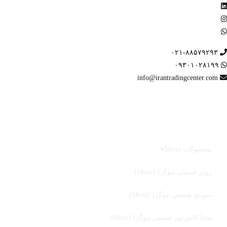
۰۲۱-۸۸۵۷۹۲۹۳
۰۹۳۰۱۰۲۸۱۹۹
info@irantradingcenter.com
صفحه اصلی
محصولات
محصولات Moxa
روتر صنعتی موگزا (Moxa)
سوئیچ صنعتی موگزا (Moxa)
مدیا کانورتور صنعتی موگزا (Moxa)