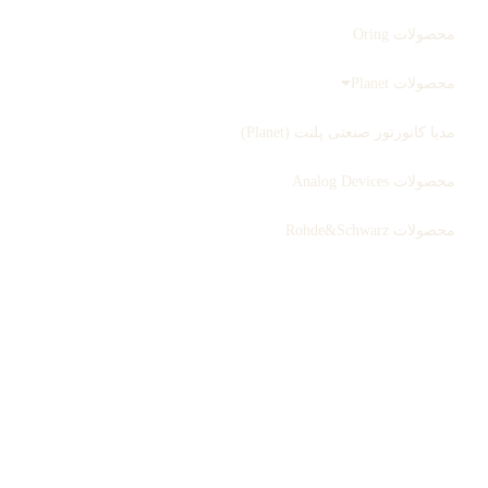
محصولات Oring
محصولات Planet
مدیا کانورتور صنعتی پلنت (Planet)
محصولات Analog Devices
محصولات Rohde&Schwarz
ثبت سفارش
بلاگ
درباره ما
تماس با ما