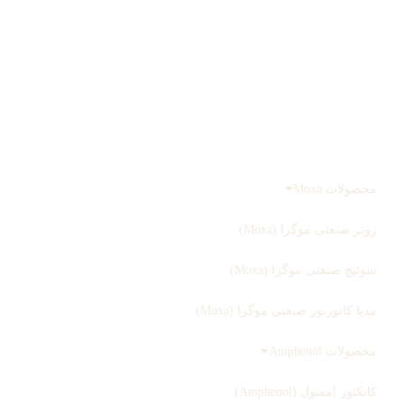
درباره ما
تماس با ما
صفحه اصلی
محصولات
محصولات Moxa
روتر صنعتی موگزا (Moxa)
سوئیچ صنعتی موگزا (Moxa)
مدیا کانورتور صنعتی موگزا (Moxa)
محصولات Amphenol
کانکتور امفنول (Amphenol)