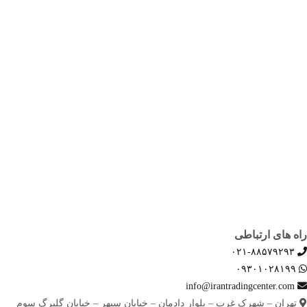
تماس با ما
صفحه اصلی
ثبت سفارش
بلاگ
درباره ما
تماس با ما
راه های ارتباطی
۰۲۱-۸۸۵۷۹۲۹۳
۰۹۳۰۱۰۲۸۱۹۹
info@irantradingcenter.com
تهران – شهرک غرب – بلوار دادمان – خیابان سپهر – خیابان گلبرگ سوم