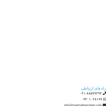
درباره ما
تماس با ما
صفحه اصلی
ثبت سفارش
بلاگ
درباره ما
تماس با ما
راه های ارتباطی
۰۲۱-۸۸۵۷۹۲۹۳
۰۹۳۰۱۰۲۸۱۹۹
info@irantradingcenter.com