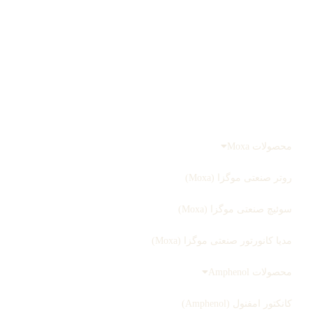
درباره ما
تماس با ما
صفحه اصلی
محصولات
محصولات Moxa
روتر صنعتی موگزا (Moxa)
سوئیچ صنعتی موگزا (Moxa)
مدیا کانورتور صنعتی موگزا (Moxa)
محصولات Amphenol
کانکتور امفنول (Amphenol)