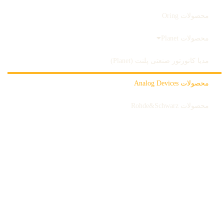
محصولات Oring
محصولات Planet
مدیا کانورتور صنعتی پلنت (Planet)
محصولات Analog Devices
محصولات Rohde&Schwarz
ثبت سفارش
بلاگ
درباره ما
تماس با ما