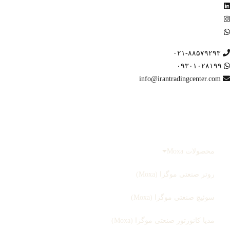
۰۲۱-۸۸۵۷۹۲۹۳
۰۹۳۰۱۰۲۸۱۹۹
info@irantradingcenter.com
صفحه اصلی
محصولات
محصولات Moxa
روتر صنعتی موگزا (Moxa)
سوئیچ صنعتی موگزا (Moxa)
مدیا کانورتور صنعتی موگزا (Moxa)