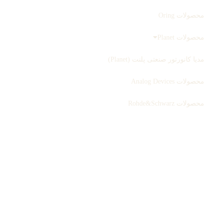
محصولات Oring
محصولات Planet
مدیا کانورتور صنعتی پلنت (Planet)
محصولات Analog Devices
محصولات Rohde&Schwarz
ثبت سفارش
بلاگ
درباره ما
تماس با ما