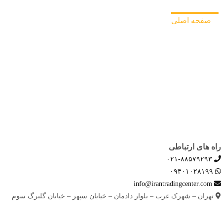
صفحه اصلی
ثبت سفارش
بلاگ
درباره ما
تماس با ما
راه های ارتباطی
۰۲۱-۸۸۵۷۹۲۹۳
۰۹۳۰۱۰۲۸۱۹۹
info@irantradingcenter.com
تهران – شهرک غرب – بلوار دادمان – خیابان سپهر – خیابان گلبرگ سوم