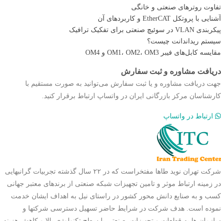
تفاوت روترهای صنعتی و خانگی
آشنایی با پروتکل EtherCAT و کاربردهای آن
پیکربندی VLAN در سوئیچ صنعتی برای تفکیک ترافیک
سیستم ریداندانت چیست؟
مقایسه کابل‌های فیبر OM1، OM2، OM3 و OM4
دریافت مشاوره و ثبت سفارش
جهت دریافت مشاوره و یا ثبت سفارش می‌توانید به صورت مستقیم با
کارشناسان مرکز بازرگانی ایران در واتساپ ارتباط برقرار کنید.
ارتباط در واتساپ
شرکت تهران نوید طاها مفتخراست که در ۲۲ سال گذشته تجربیات گرانبهایی
در زمینه ارتباط موثر و تامین تجهیزات شبکه صنعتی از برندهای معتبر جهانی
کسب و به صنایع دانش محور کشور در راستای نیل به اهداف ایشان خدمت
نموده است. هدف شرکت در شرایط حاضر تسهیل دسترسی شرکتها و
سازمان ها به قطعات و تجهیزات صنعتی با سطح تکنولوژی بالا و کاهش هزینه