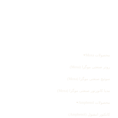
درباره ما
تماس با ما
صفحه اصلی
محصولات
محصولات Moxa
روتر صنعتی موگزا (Moxa)
سوئیچ صنعتی موگزا (Moxa)
مدیا کانورتور صنعتی موگزا (Moxa)
محصولات Amphenol
کانکتور امفنول (Amphenol)