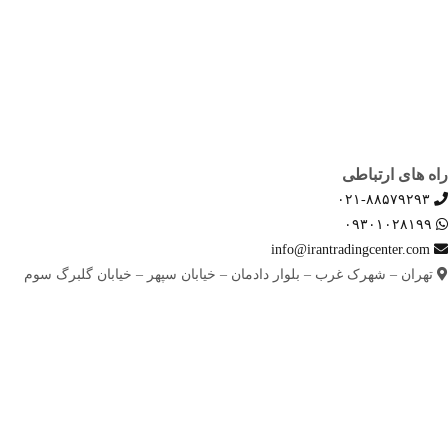
بلاگ
درباره ما
تماس با ما
راه های ارتباطی
۰۲۱-۸۸۵۷۹۲۹۳
۰۹۳۰۱۰۲۸۱۹۹
info@irantradingcenter.com
تهران – شهرک غرب – بلوار دادمان – خیابان سپهر – خیابان گلبرگ سوم