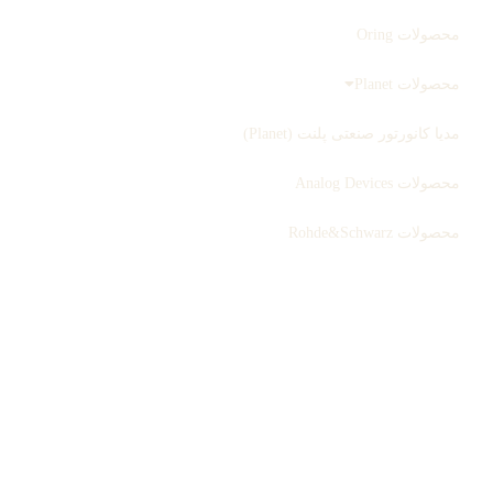
محصولات Oring
محصولات Planet
مدیا کانورتور صنعتی پلنت (Planet)
محصولات Analog Devices
محصولات Rohde&Schwarz
ثبت سفارش
بلاگ
درباره ما
تماس با ما