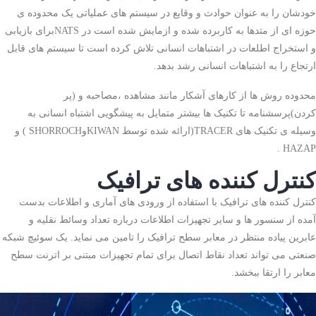
خودشان را به عنوان حوادث و وقایع در سیستم های عملیاتی یک محدوده ی
حوزه ای از متدها به کاربرده شده و ازمایش شده است در NATSبرای بازیابی
و استخراج اطلعات در اشتباهات انسانی تلاش کرده است تا سیستم های قابل
ارتجاع را به اشتباهات انسانی رشد بدهد.
محدوده روش ها از کارهای آشکار مانند مشاهده ،مصاحبه و (پر
کردن)پرسشنامه تا تکنیک ها بیشتر متمایل به پیشگویی اشتباه انسانی به
وسیله ی تکنیک های TRACER(ارائه شده توسط KIWANوSHORROCH ) و
HAZAP .
کنترل کننده های ترافیک
کنترل کننده های ترافیک با استفاده از ورودی های آماری و اطلاعات بدست
آمده از سنسور ها و سایر تجهیزات اطلاعات درباره تعداد وسائط نقلیه و
عابرین پیاده منتظر در معابر سطح ترافیک را تامین می نماید. یک سوئیچ شبکه
صنعتی می تواند تعداد نقاط اتصال برای تمام تجهیزات مبتنی بر اترنت سطح
معابر را ارتقا ببخشد.