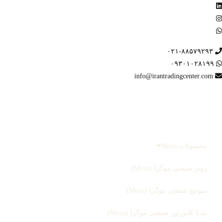
۰۲۱-۸۸۵۷۹۲۹۳
۰۹۳۰۱۰۲۸۱۹۹
info@irantradingcenter.com
صفحه اصلی
محصولات
محصولات Moxa
روتر صنعتی موگزا (Moxa)
سوئیچ صنعتی موگزا (Moxa)
مدیا کانورتور صنعتی موگزا (Moxa)