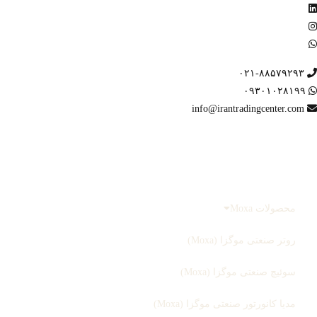
۰۲۱-۸۸۵۷۹۲۹۳
۰۹۳۰۱۰۲۸۱۹۹
info@irantradingcenter.com
صفحه اصلی
محصولات
محصولات Moxa
روتر صنعتی موگزا (Moxa)
سوئیچ صنعتی موگزا (Moxa)
مدیا کانورتور صنعتی موگزا (Moxa)