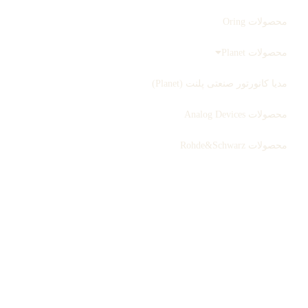
محصولات Oring
محصولات Planet
مدیا کانورتور صنعتی پلنت (Planet)
محصولات Analog Devices
محصولات Rohde&Schwarz
ثبت سفارش
بلاگ
درباره ما
تماس با ما