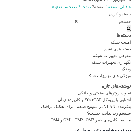
« قبلی
صفحه
1
صفحه
2
صفحه
3
صفحه
4
بعدی »
جستجو کردن
دسته‌ها
امنیت شبکه
دسته بندی نشده
معرفی تجهیزات شبکه
نگهداری تجهیزات شبکه
وبلاگ
ویژگی های تجهیزات شبکه
نوشته‌های تازه
تفاوت روترهای صنعتی و خانگی
آشنایی با پروتکل EtherCAT و کاربردهای آن
پیکربندی VLAN در سوئیچ صنعتی برای تفکیک ترافیک
سیستم ریداندانت چیست؟
مقایسه کابل‌های فیبر OM1، OM2، OM3 و OM4
دریافت مشاوره و ثبت سفارش