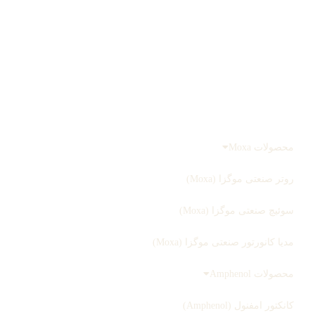
درباره ما
تماس با ما
صفحه اصلی
محصولات
محصولات Moxa
روتر صنعتی موگزا (Moxa)
سوئیچ صنعتی موگزا (Moxa)
مدیا کانورتور صنعتی موگزا (Moxa)
محصولات Amphenol
کانکتور امفنول (Amphenol)