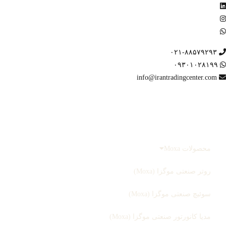
۰۲۱-۸۸۵۷۹۲۹۳
۰۹۳۰۱۰۲۸۱۹۹
info@irantradingcenter.com
صفحه اصلی
محصولات
محصولات Moxa
روتر صنعتی موگزا (Moxa)
سوئیچ صنعتی موگزا (Moxa)
مدیا کانورتور صنعتی موگزا (Moxa)