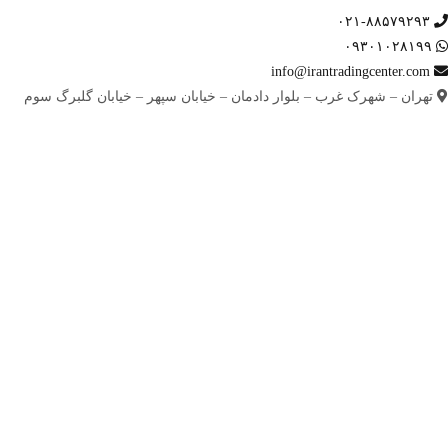
۰۲۱-۸۸۵۷۹۲۹۳
۰۹۳۰۱۰۲۸۱۹۹
info@irantradingcenter.com
تهران – شهرک غرب – بلوار دادمان – خیابان سپهر – خیابان گلبرگ سوم