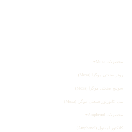
درباره ما
تماس با ما
صفحه اصلی
محصولات
محصولات Moxa
روتر صنعتی موگزا (Moxa)
سوئیچ صنعتی موگزا (Moxa)
مدیا کانورتور صنعتی موگزا (Moxa)
محصولات Amphenol
کانکتور امفنول (Amphenol)