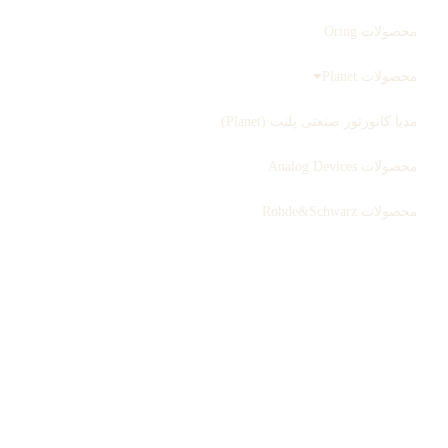
محصولات Oring
محصولات Planet
مدیا کانورتور صنعتی پلنت (Planet)
محصولات Analog Devices
محصولات Rohde&Schwarz
ثبت سفارش
بلاگ
درباره ما
تماس با ما