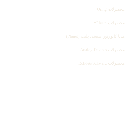
محصولات Oring
محصولات Planet
مدیا کانورتور صنعتی پلنت (Planet)
محصولات Analog Devices
محصولات Rohde&Schwarz
ثبت سفارش
بلاگ
درباره ما
تماس با ما