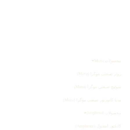
درباره ما
تماس با ما
صفحه اصلی
محصولات
محصولات Moxa
روتر صنعتی موگزا (Moxa)
سوئیچ صنعتی موگزا (Moxa)
مدیا کانورتور صنعتی موگزا (Moxa)
محصولات Amphenol
کانکتور امفنول (Amphenol)