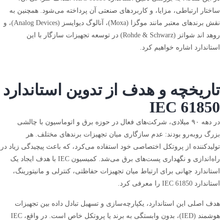
ساختار ارتباطی، مزایا، و کاربردهای صنعتی آن پرداخته می‌شود. همچنین به
نقش برندهای معتبر مانند موگزا (Moxa)، آنالوگ دیوایسز (Analog Devices)، و
روهد اند شواتز (Rohde & Schwarz) در توسعه تجهیزات سازگار با این
استاندارد اشاره خواهیم کرد.
تاریخچه و هدف از تدوین استاندارد
IEC 61850
در دهه ۹۰ میلادی، شرکت‌های فعال در حوزه برق و اتوماسیون با چالشی
بزرگ روبه‌رو بودند: عدم سازگاری میان تجهیزات برندهای مختلف. هر
تولیدکننده از پروتکل اختصاصی خود استفاده می‌کرد، که باعث پیچیدگی زیاد در
راه‌اندازی و نگهداری پست‌های برق می‌شد. کمیسیون IEC با هدف ایجاد یک
استاندارد جهانی برای ارتباط میان تجهیزات حفاظتی، کنترلی و مانیتورینگ،
استاندارد IEC 61850 را معرفی کرد.
هدف اصلی این استاندارد، یکپارچه‌سازی و تسهیل تبادل داده بین تجهیزات
هوشمند (IED)، بدون وابستگی به برند یا پروتکل خاص است. در واقع، IEC