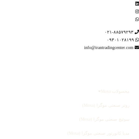
۰۲۱-۸۸۵۷۹۲۹۳
۰۹۳۰۱۰۲۸۱۹۹
info@irantradingcenter.com
صفحه اصلی
محصولات
محصولات Moxa
روتر صنعتی موگزا (Moxa)
سوئیچ صنعتی موگزا (Moxa)
مدیا کانورتور صنعتی موگزا (Moxa)